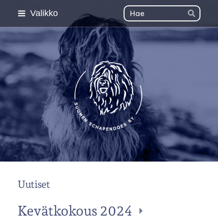
Siirry
Haku
Valikko
Hae
sivun
sisältöön
Suomen Schapendoes 
Uutiset
Kevätkokous 2024