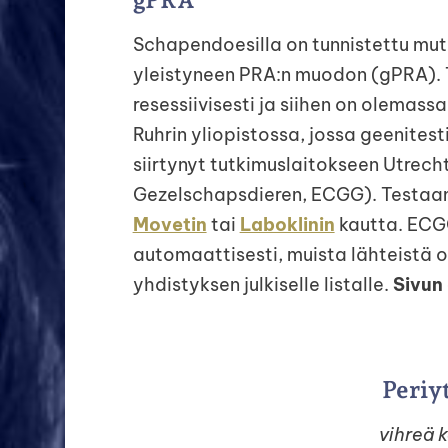
Schapendoesilla on tunnistettu mu
yleistyneen PRA:n muodon (gPRA). 
resessiivisesti ja siihen on olemass
Ruhrin yliopistossa, jossa geenites
siirtynyt tutkimuslaitokseen Utrech
Gezelschapsdieren, ECGG). Testaa
Movetin
tai
Laboklinin
kautta. ECGG
automaattisesti, muista lähteistä 
yhdistyksen julkiselle listalle.
Sivun
Periy
vihreä 