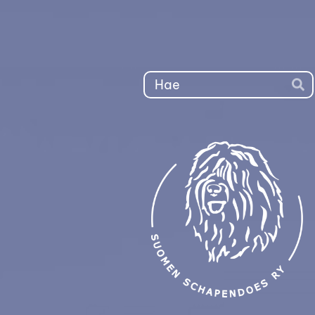
Siirry
sivun
sisältöön
Ha