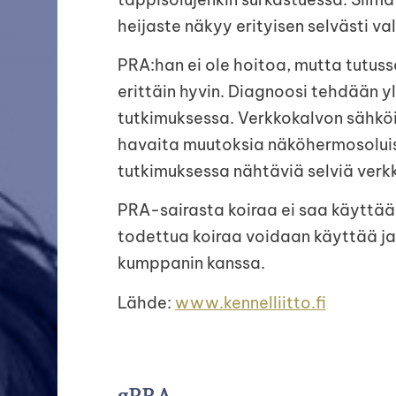
heijaste näkyy erityisen selvästi va
PRA:han ei ole hoitoa, mutta tutus
erittäin hyvin. Diagnoosi tehdään
tutkimuksessa. Verkkokalvon sähkö
havaita muutoksia näköhermosolui
tutkimuksessa nähtäviä selviä ver
PRA-sairasta koiraa ei saa käyttää 
todettua koiraa voidaan käyttää ja
kumppanin kanssa.
Lähde:
www.kennelliitto.fi
gPRA