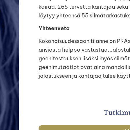
koiraa, 265 tervettä kantajaa sekä
löytyy yhteensä 55 silmätarkastuks
Yhteenveto
Kokonaisuudessaan tilanne on PRA:n
ansiosta helppo vastustaa. Jalostuk
geenitestauksen lisäksi myös silmä
geenimutaatiot ovat aina mahdollis
jalostukseen ja kantajaa tulee käytt
Tutkimu