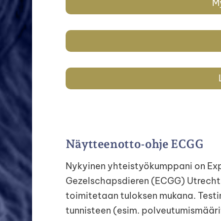
M
Näytteenotto-ohje ECGG
Nykyinen yhteistyökumppani on Ex
Gezelschapsdieren (ECGG) Utrechtis
toimitetaan tuloksen mukana. Testi
tunnisteen (esim. polveutumismäärit