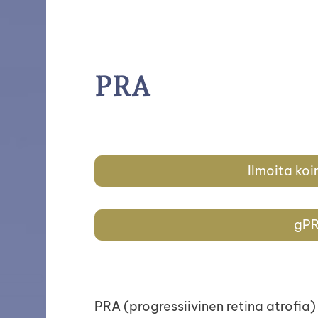
PRA
Haku
e
Suomen Schapendoes ry
Ilmoita koi
gPR
PRA (progressiivinen retina atrofia