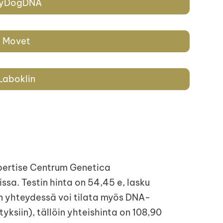
yDogDNA
Movet
Laboklin
pertise Centrum Genetica
sa. Testin hinta on 54,45 e, lasku
n yhteydessä voi tilata myös DNA-
yksiin), tällöin yhteishinta on 108,90