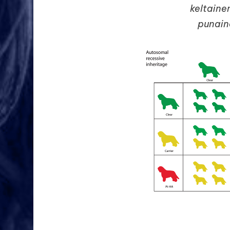
keltaine
punaine