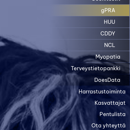
gPRA
HUU
CDDY
NCL
Myopatia
Terveystietopankki
DoesData
Harrastustoiminta
Kasvattajat
Pentulista
Ota yhteyttä