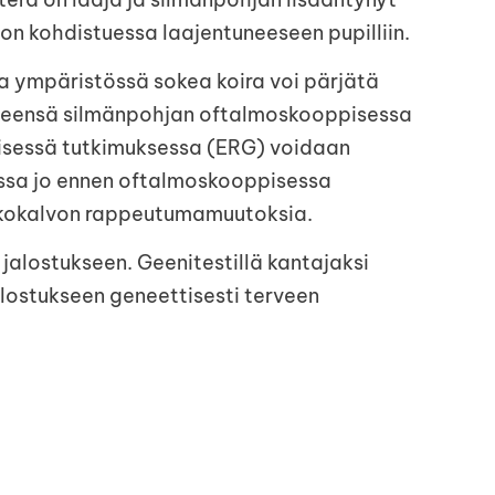
lon kohdistuessa laajentuneeseen pupilliin.
sa ympäristössä sokea koira voi pärjätä
 yleensä silmänpohjan oftalmoskooppisessa
isessä tutkimuksessa (ERG) voidaan
ssa jo ennen oftalmoskooppisessa
kkokalvon rappeutumamuutoksia.
jalostukseen. Geenitestillä kantajaksi
lostukseen geneettisesti terveen