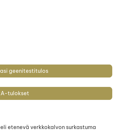
rasi geenitestitulos
A-tulokset
) eli etenevä verkkokalvon surkastuma