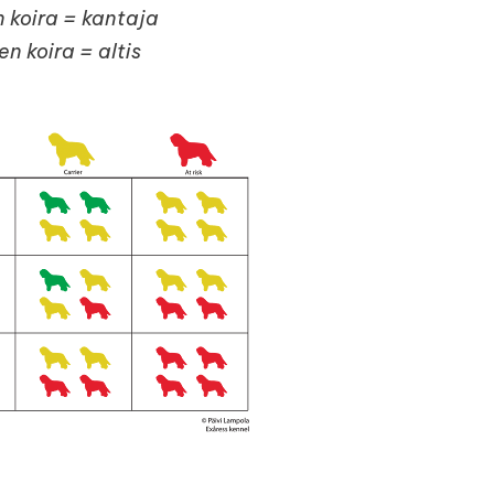
n koira = kantaja
n koira = altis