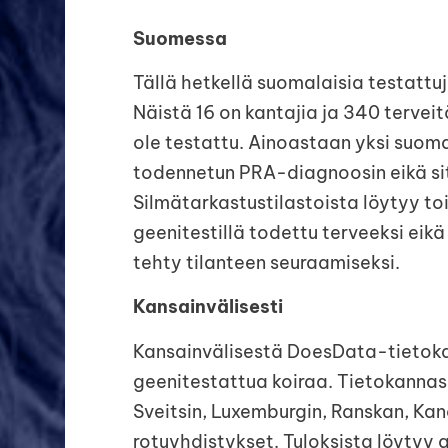
Suomessa
Tällä hetkellä suomalaisia testattuj
Näistä 16 on kantajia ja 340 terveit
ole testattu. Ainoastaan yksi suoma
todennetun PRA-diagnoosin eikä sit
Silmätarkastustilastoista löytyy t
geenitestillä todettu terveeksi ei
tehty tilanteen seuraamiseksi.
Kansainvälisesti
Kansainvälisestä DoesData-tietok
geenitestattua koiraa. Tietokannass
Sveitsin, Luxemburgin, Ranskan, Ka
rotuyhdistykset. Tuloksista löytyy g