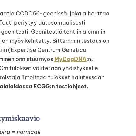
taatio CCDC66-geenissä, joka aiheuttaa
Tauti periytyy autosomaalisesti
a geenitesti. Geenitestiä tehtiin aiemmin
ti on myös kehitetty. Sittemmin testaus on
tiin (Expertise Centrum Genetica
minen onnistuu myös
MyDogDNA
:n
,
:n tulokset välitetään yhdistykselle
omistaja ilmoittaa tulokset halutessaan
 alalaidassa ECGG:n testiohjeet.
tymiskaavio
koira = normaali