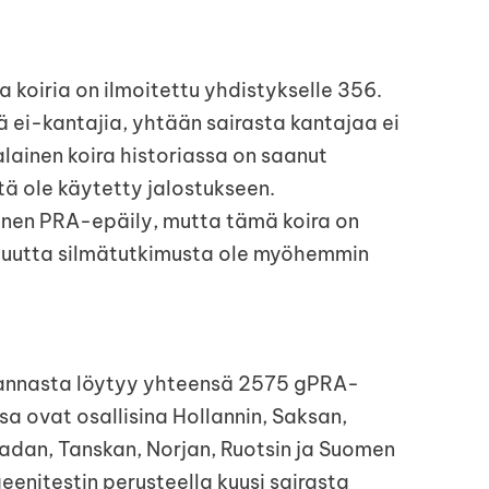
a koiria on ilmoitettu yhdistykselle 356.
ä ei-kantajia, yhtään sairasta kantajaa ei
lainen koira historiassa on saanut
ä ole käytetty jalostukseen.
oinen PRA-epäily, mutta tämä koira on
kä uutta silmätutkimusta ole myöhemmin
annasta löytyy yhteensä 2575 gPRA-
a ovat osallisina Hollannin, Saksan,
nadan, Tanskan, Norjan, Ruotsin ja Suomen
eenitestin perusteella kuusi sairasta