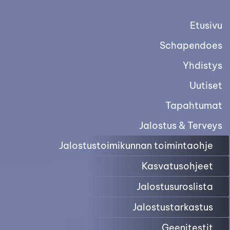
Etusivu
Schapendoes
Yhdistys
Uutiset
Tapahtumat
Jalostus & Terveys
Jalostustoimikunnan toimintaohje
Kasvatusohjeet
Jalostusuroslista
Jalostustarkastus
Geenitestit