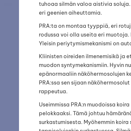
tuhoaa silmän valoa aistivia soluja
eri geenien aiheuttamia.
PRA:ta on montaa tyyppiä, eri rotuj
rodussa voi olla useita eri muotoja.
Yleisin periytymismekanismi on aut
Kliinisten oireiden ilmenemisikä ja 
muodon syntymekanismiin. Hyvin nuor
epänormaaliin näköhermosolujen ke
PRA:ssa sen sijaan näköhermosolut 
rappeutua.
Useimmissa PRA:n muodoissa koira
pelokkaaksi. Tämä johtuu hämäränä
surkastumisesta. Myöhemmin koira 
tappisolujenkin surkastuessa. Silmä