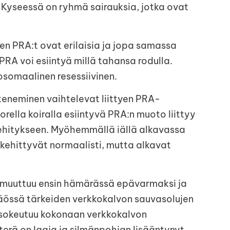
. Kyseessä on ryhmä sairauksia, jotka ovat
en PRA:t ovat erilaisia ja jopa samassa
 PRA voi esiintyä millä tahansa rodulla.
osomaalinen resessiivinen.
eteneminen vaihtelevat liittyen PRA-
ella koiralla esiintyvä PRA:n muoto liittyy
hitykseen. Myöhemmällä iällä alkavassa
kehittyvät normaalisti, mutta alkavat
 muuttuu ensin hämärässä epävarmaksi ja
össä tärkeiden verkkokalvon sauvasolujen
sokeutuu kokonaan verkkokalvon
terä on laaja ja silmänpohjan lisääntynyt