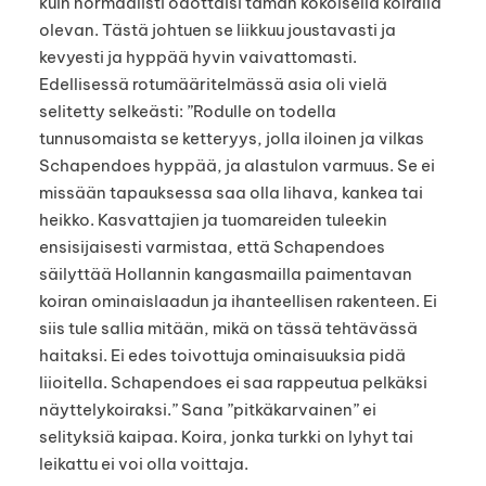
kuin normaalisti odottaisi tämän kokoisella koiralla
olevan. Tästä johtuen se liikkuu joustavasti ja
kevyesti ja hyppää hyvin vaivattomasti.
Edellisessä rotumääritelmässä asia oli vielä
selitetty selkeästi: ”Rodulle on todella
tunnusomaista se ketteryys, jolla iloinen ja vilkas
Schapendoes hyppää, ja alastulon varmuus. Se ei
missään tapauksessa saa olla lihava, kankea tai
heikko. Kasvattajien ja tuomareiden tuleekin
ensisijaisesti varmistaa, että Schapendoes
säilyttää Hollannin kangasmailla paimentavan
koiran ominaislaadun ja ihanteellisen rakenteen. Ei
siis tule sallia mitään, mikä on tässä tehtävässä
haitaksi. Ei edes toivottuja ominaisuuksia pidä
liioitella. Schapendoes ei saa rappeutua pelkäksi
näyttelykoiraksi.” Sana ”pitkäkarvainen” ei
selityksiä kaipaa. Koira, jonka turkki on lyhyt tai
leikattu ei voi olla voittaja.