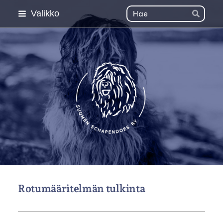
Siirry
Haku
Valikko
Hae
sivun
sisältöön
Suomen Schapendoes 
Rotumääritelmän tulkinta