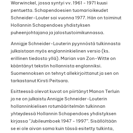
Warwinckel, jossa syntyi vv. 1961 - 1971 kuusi
pentuetta. Schapendoesien tuomarioikeudet
Schneider-Louter sai vuonna 1977. Hän on toiminut
Hollannin Schapendoes yhdistyksen
puheenjohtajana ja jalostustoimikunnassa.
Annigje Schneider-Louterin pyynnöstä tulkinnasta
julkaistaan myös englanninkielinen versio (ks.
erillinen tiedosto yllä). Marian van Zon-Witte on
kääntänyt tekstin hollannista englanniksi.
Suomennoksen on tehnyt allekirjoittanut ja sen on
tarkastanut Kirsti Peitsara.
Esitteessä olevat kuvat on piirtänyt Manon Terluin
ja ne on julkaistu Annigje Schneider-Louterin
hollanninkielisen rotumääritelmän tulkinnan
yhteydessä Hollannin Schapendoes yhdistyksen
kirjassa ”Jubileumboek 1947 - 1997”. Sisällöltään
se ei ole aivan sama kuin tässä esitetty tulkinta,