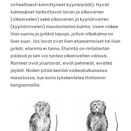
virheellisesti kiinnittyneet kyynärpäät). Hyvät
kulmaukset tarkoittavat lavan ja olkavarren
(olkanivelen) sekä olkavarren ja kyynärvarren
(kyynärnivelen) muodostamia kulmia. Usein näkee
liian suoria ja jyrkkiä lapoja, jolloin olkakulma on
liian suuri. Jos lavat ovat liian etuasentoiset tai liian
jyrkät, eturinta ei tunnu. Eturinta on rintalastan
päässä ja sen voi tuntea olkanivelten välissä.
Ranteet ovat joustavat, eivät pehmeät, eivätkä
jäykät. Niiden pitää kestää vaikeakulkuisessa
maastossa, kun koira työskentelee Hollannin
kangasmailla.