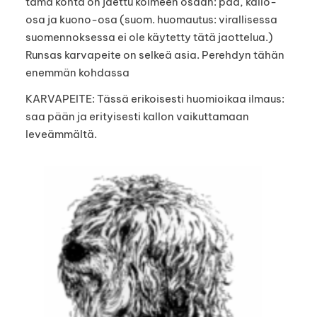
tämä kohta on jaettu kolmeen osaan: pää, kallo-
osa ja kuono-osa (suom. huomautus: virallisessa
suomennoksessa ei ole käytetty tätä jaottelua.)
Runsas karvapeite on selkeä asia. Perehdyn tähän
enemmän kohdassa
KARVAPEITE: Tässä erikoisesti huomioikaa ilmaus:
saa pään ja erityisesti kallon vaikuttamaan
leveämmältä.