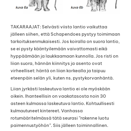
TAKARAAJAT: Selvästi viisto lantio vaikuttaa
jälleen siihen, että Schapendoes pystyy toimimaan
tarkoituksenmukaisesti. Jos koiralla on suora lantio,
se ei pysty kääntyilemään vaivattomasti eikä
hyppäämään ja laukkaamaan kunnolla. Jos risti on
liian suora, hännän kiinnitys ja asento ovat
virheelliset: häntä on liian korkealla ja taipuu
eteenpäin selän yli, kuten ns. pystykorvanhäntä.
Liian jyrkästi laskeutuva lantio ei ole myöskään
oikein. Ihanteellisin on vaakatasosta noin 30
asteen kulmassa laskeutuva lantio. Kohtuullisesti
kulmautuneet kintereet. Vanhassa
rotumääritelmässä tätä seurasi ”rakenne luotu
paimennustyöhön”. Siis jälleen toiminnallinen.