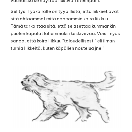
vauhdissa se näyttää liukuvan eteenpäin.
Selitys: Työkoiralle on tyypillistä, että liikkeet ovat
sitä ahtaammat mitä nopeammin koira liikkuu.
Tämä tarkoittaa sitä, että se asettaa kummankin
puolen käpälät lähemmäksi keskiviivaa. Voisi myös
sanoa, että koira liikkuu ”taloudellisesti” eli ilman
turhia liikkeitä, kuten käpälien nostelua jne.”