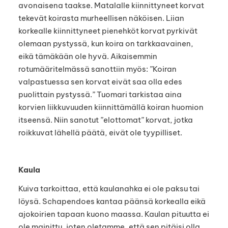
avonaisena taakse. Matalalle kiinnittyneet korvat
tekevät koirasta murheellisen näköisen. Liian
korkealle kiinnittyneet pienehköt korvat pyrkivät
olemaan pystyssä, kun koira on tarkkaavainen,
eikä tämäkään ole hyvä. Aikaisemmin
rotumääritelmässä sanottiin myös: ”Koiran
valpastuessa sen korvat eivät saa olla edes
puolittain pystyssä.” Tuomari tarkistaa aina
korvien liikkuvuuden kiinnittämällä koiran huomion
itseensä. Niin sanotut ”elottomat” korvat, jotka
roikkuvat lähellä päätä, eivät ole tyypilliset.
Kaula
Kuiva tarkoittaa, että kaulanahka ei ole paksu tai
löysä. Schapendoes kantaa päänsä korkealla eikä
ajokoirien tapaan kuono maassa. Kaulan pituutta ei
ole mainittu, joten oletamme, että sen pitäisi olla