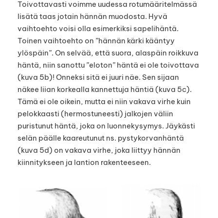
Toivottavasti voimme uudessa rotumääritelmässä
lisätä taas jotain hännän muodosta. Hyvä
vaihtoehto voisi olla esimerkiksi sapelihäntä.
Toinen vaihtoehto on ”hännän kärki kääntyy
ylöspäin”. On selvää, että suora, alaspäin roikkuva
häntä, niin sanottu ”eloton” häntä ei ole toivottava
(kuva 5b)! Onneksi sitä ei juuri näe. Sen sijaan
näkee liian korkealla kannettuja häntiä (kuva 5c).
Tämä ei ole oikein, mutta ei niin vakava virhe kuin
pelokkaasti (hermostuneesti) jalkojen väliin
puristunut häntä, joka on luonnekysymys. Jäykästi
selän päälle kaareutunut ns. pystykorvanhäntä
(kuva 5d) on vakava virhe, joka liittyy hännän
kiinnitykseen ja lantion rakenteeseen.