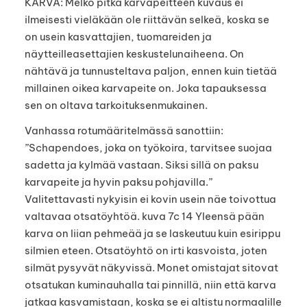
KARVA: Melko pitkä karvapeitteen kuvaus ei
ilmeisesti vieläkään ole riittävän selkeä, koska se
on usein kasvattajien, tuomareiden ja
näytteilleasettajien keskustelunaiheena. On
nähtävä ja tunnusteltava paljon, ennen kuin tietää
millainen oikea karvapeite on. Joka tapauksessa
sen on oltava tarkoituksenmukainen.
Vanhassa rotumääritelmässä sanottiin:
”Schapendoes, joka on työkoira, tarvitsee suojaa
sadetta ja kylmää vastaan. Siksi sillä on paksu
karvapeite ja hyvin paksu pohjavilla.”
Valitettavasti nykyisin ei kovin usein näe toivottua
valtavaa otsatöyhtöä. kuva 7c 14 Yleensä pään
karva on liian pehmeää ja se laskeutuu kuin esirippu
silmien eteen. Otsatöyhtö on irti kasvoista, joten
silmät pysyvät näkyvissä. Monet omistajat sitovat
otsatukan kuminauhalla tai pinnillä, niin että karva
jatkaa kasvamistaan, koska se ei altistu normaalille