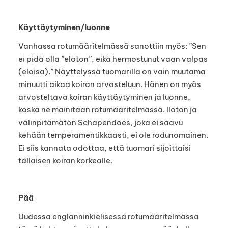
Käyttäytyminen/luonne
Vanhassa rotumääritelmässä sanottiin myös: ”Sen
ei pidä olla ”eloton”, eikä hermostunut vaan valpas
(eloisa).” Näyttelyssä tuomarilla on vain muutama
minuutti aikaa koiran arvosteluun. Hänen on myös
arvosteltava koiran käyttäytyminen ja luonne,
koska ne mainitaan rotumääritelmässä. Iloton ja
välinpitämätön Schapendoes, joka ei saavu
kehään temperamentikkaasti, ei ole rodunomainen.
Ei siis kannata odottaa, että tuomari sijoittaisi
tällaisen koiran korkealle.
Pää
Uudessa englanninkielisessä rotumääritelmässä