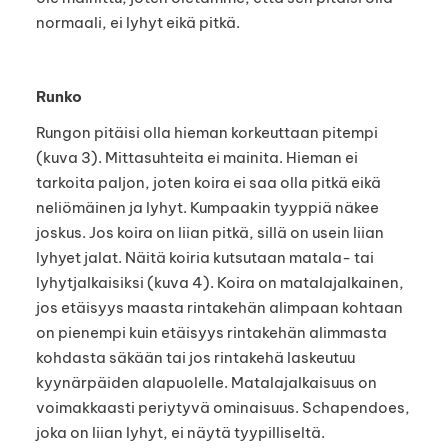
normaali, ei lyhyt eikä pitkä.
Runko
Rungon pitäisi olla hieman korkeuttaan pitempi
(kuva 3). Mittasuhteita ei mainita. Hieman ei
tarkoita paljon, joten koira ei saa olla pitkä eikä
neliömäinen ja lyhyt. Kumpaakin tyyppiä näkee
joskus. Jos koira on liian pitkä, sillä on usein liian
lyhyet jalat. Näitä koiria kutsutaan matala- tai
lyhytjalkaisiksi (kuva 4). Koira on matalajalkainen,
jos etäisyys maasta rintakehän alimpaan kohtaan
on pienempi kuin etäisyys rintakehän alimmasta
kohdasta säkään tai jos rintakehä laskeutuu
kyynärpäiden alapuolelle. Matalajalkaisuus on
voimakkaasti periytyvä ominaisuus. Schapendoes,
joka on liian lyhyt, ei näytä tyypilliseltä.