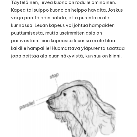
Täyteläinen, leveä kuono on rodulle ominainen.
Kapea tai suippo kuono on helppo havaita. Joskus
voi jo päältä päin nähdä, että purenta ei ole
kunnossa. Leuan kapeus voi johtua hampaiden
puuttumisesta, mutta useimmiten asia on
päinvastoin: liian kapeassa leuassa ei ole tilaa
kaikille hampaille! Huomattava yläpurenta saattaa
jopa peittää alaleuan näkyvistä, kun suu on kiinni.