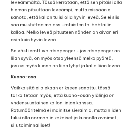
leveämmältä. Tässä kerrotaan, että sen pitäisi olla
hieman pituuttaan leveämpi, mutta missään ei
sanota, että kallon tulisi olla hyvin leveä. Se ei siis
saa muistuttaa molossi-rotuisten tai bobtailin
kalloa. Melko leveä pituuteen nähden on aivan eri
asia kuin hyvin leveä.
Selvästi erottuva otsapenger - jos otsapenger on
liian syvä, on myös otsa yleensä melko pyöreä,
joskus myös kuono on liian lyhyt ja kallo liian leveä.
Kuono-osa
Vaikka sitä ei olekaan erikseen sanottu, tässä
tarkoitetaan myös, että kuono-osan ylälinja on
yhdensuuntainen kallon linjan kanssa.
Rotumääritelmä ei mainitse sieraimia, mutta niiden
tulisi olla normaalin kokoiset ja kunnolla avoimet,
siis toiminnalliset!