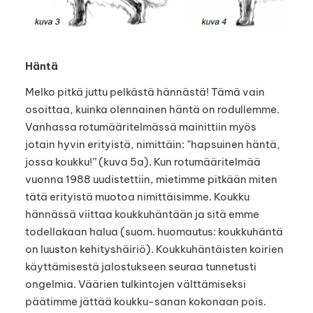
Häntä
Melko pitkä juttu pelkästä hännästä! Tämä vain
osoittaa, kuinka olennainen häntä on rodullemme.
Vanhassa rotumääritelmässä mainittiin myös
jotain hyvin erityistä, nimittäin: ”hapsuinen häntä,
jossa koukku!” (kuva 5a). Kun rotumääritelmää
vuonna 1988 uudistettiin, mietimme pitkään miten
tätä erityistä muotoa nimittäisimme. Koukku
hännässä viittaa koukkuhäntään ja sitä emme
todellakaan halua (suom. huomautus: koukkuhäntä
on luuston kehityshäiriö). Koukkuhäntäisten koirien
käyttämisestä jalostukseen seuraa tunnetusti
ongelmia. Väärien tulkintojen välttämiseksi
päätimme jättää koukku-sanan kokonaan pois.