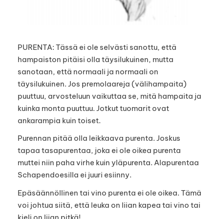
PURENTA: Tässä ei ole selvästi sanottu, että
hampaiston pitäisi olla täysilukuinen, mutta
sanotaan, että normaali ja normaali on
täysilukuinen. Jos premolaareja (välihampaita)
puuttuu, arvosteluun vaikuttaa se, mitä hampaita ja
kuinka monta puuttuu. Jotkut tuomarit ovat
ankarampia kuin toiset.
Purennan pitää olla leikkaava purenta. Joskus
tapaa tasapurentaa, joka ei ole oikea purenta
muttei niin paha virhe kuin yläpurenta. Alapurentaa
Schapendoesilla ei juuri esiinny.
Epäsäännöllinen tai vino purenta ei ole oikea. Tämä
voi johtua siitä, että leuka on liian kapea tai vino tai
kieli on liian pitkä!