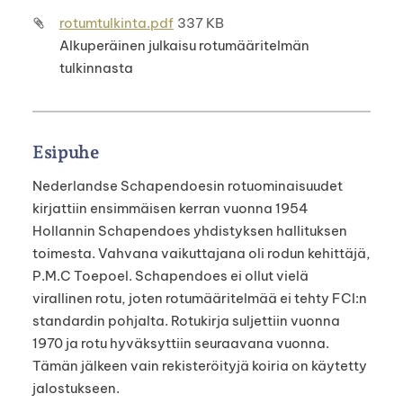
rotumtulkinta.pdf
337 KB
Alkuperäinen julkaisu rotumääritelmän
tulkinnasta
Esipuhe
Nederlandse Schapendoesin rotuominaisuudet
kirjattiin ensimmäisen kerran vuonna 1954
Hollannin Schapendoes yhdistyksen hallituksen
toimesta. Vahvana vaikuttajana oli rodun kehittäjä,
P.M.C Toepoel. Schapendoes ei ollut vielä
virallinen rotu, joten rotumääritelmää ei tehty FCI:n
standardin pohjalta. Rotukirja suljettiin vuonna
1970 ja rotu hyväksyttiin seuraavana vuonna.
Tämän jälkeen vain rekisteröityjä koiria on käytetty
jalostukseen.