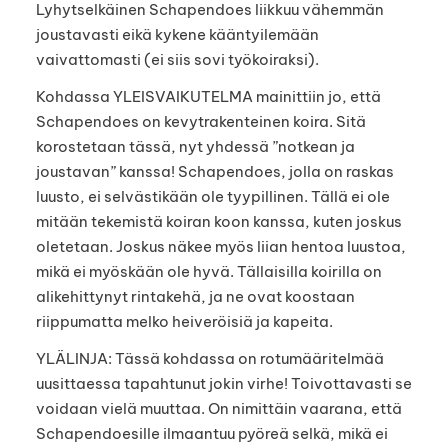
Lyhytselkäinen Schapendoes liikkuu vähemmän
joustavasti eikä kykene kääntyilemään
vaivattomasti (ei siis sovi työkoiraksi).
Kohdassa YLEISVAIKUTELMA mainittiin jo, että
Schapendoes on kevytrakenteinen koira. Sitä
korostetaan tässä, nyt yhdessä ”notkean ja
joustavan” kanssa! Schapendoes, jolla on raskas
luusto, ei selvästikään ole tyypillinen. Tällä ei ole
mitään tekemistä koiran koon kanssa, kuten joskus
oletetaan. Joskus näkee myös liian hentoa luustoa,
mikä ei myöskään ole hyvä. Tällaisilla koirilla on
alikehittynyt rintakehä, ja ne ovat koostaan
riippumatta melko heiveröisiä ja kapeita.
YLÄLINJA: Tässä kohdassa on rotumääritelmää
uusittaessa tapahtunut jokin virhe! Toivottavasti se
voidaan vielä muuttaa. On nimittäin vaarana, että
Schapendoesille ilmaantuu pyöreä selkä, mikä ei