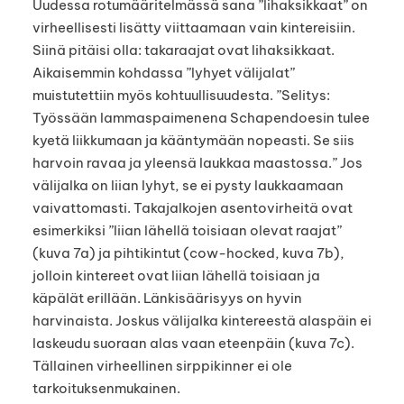
Uudessa rotumääritelmässä sana ”lihaksikkaat” on
virheellisesti lisätty viittaamaan vain kintereisiin.
Siinä pitäisi olla: takaraajat ovat lihaksikkaat.
Aikaisemmin kohdassa ”lyhyet välijalat”
muistutettiin myös kohtuullisuudesta. ”Selitys:
Työssään lammaspaimenena Schapendoesin tulee
kyetä liikkumaan ja kääntymään nopeasti. Se siis
harvoin ravaa ja yleensä laukkaa maastossa.” Jos
välijalka on liian lyhyt, se ei pysty laukkaamaan
vaivattomasti. Takajalkojen asentovirheitä ovat
esimerkiksi ”liian lähellä toisiaan olevat raajat”
(kuva 7a) ja pihtikintut (cow-hocked, kuva 7b),
jolloin kintereet ovat liian lähellä toisiaan ja
käpälät erillään. Länkisäärisyys on hyvin
harvinaista. Joskus välijalka kintereestä alaspäin ei
laskeudu suoraan alas vaan eteenpäin (kuva 7c).
Tällainen virheellinen sirppikinner ei ole
tarkoituksenmukainen.