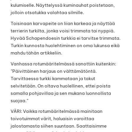
kulumiselle. Näyttelyssä kuminauhat poistetaan,
jolloin otsatukka valahtaa silmille.
Toisinaan karvapeite on liian karkeaa ja näyttää
terrierin turkilta, jonka voisi trimmata tai nyppiä.
Hyvää Schapendoesin turkkia ei tarvitse trimmata.
Turkin kunnosta huolehtiminen on oma lukunsa eikä
mahdu tähän artikkeliin.
Vanhassa rotumääritelmässä sanottiin kuitenkin:
”Päivittäinen harjaus on välttämätöntä.
Tarvittaessa turkki kammataan ja takut
selvitetään. On oltava huolellinen, ettei poista
samalla pohjavillaa ja sen mukana luonnollista
suojaa.”
VÄRI: Vaikka rotumääritelmässä mainitaan
toivotuimmat värit, haluaisin varoittaa
jalostamasta siihen suuntaan. Saattaisimme