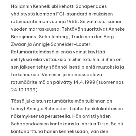
Hollannin Kennelklubi kehotti Schapendoes
yhdistystä luomaan FCI-standardin mukaisen
rotumääritelmän vuonna 1988. Se valmistui saman
vuoden marraskuussa. Tehtävän suorittivat Anneke
Brooijmans-Schallenberg, Trude van den Berg-
Zwaan ja Annigje Schneider-Louter.
Rotumääritelmässä ei enää voinut käyttää
selityksiä eikä viittauksia muihin rotuihin. Siihen on
sen jälkeen tehty säännöllisesti pieniä muutoksia ja
tarkennuksia. Viimeisin ja voimassaoleva
rotumääritelmä on päivätty 14.4.1999 (suomennos
24.10.1999).
Tässä julkaistun rotumääritelmän tulkinnan on
tehnyt Annigje Schneider-Louter henkilökohtaisen
näkemyksensä perusteella. Hän omisti yhden
Schapendoesien kantakoirista, nartun Tirza. Se oli
kantanarttuna hänen kennelissään, van den