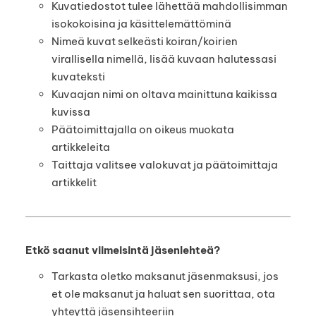
Kuvatiedostot tulee lähettää mahdollisimman
isokokoisina ja käsittelemättöminä
Nimeä kuvat selkeästi koiran/koirien
virallisella nimellä, lisää kuvaan halutessasi
kuvateksti
Kuvaajan nimi on oltava mainittuna kaikissa
kuvissa
Päätoimittajalla on oikeus muokata
artikkeleita
Taittaja valitsee valokuvat ja päätoimittaja
artikkelit
Etkö saanut viimeisintä jäsenlehteä?
Tarkasta oletko maksanut jäsenmaksusi, jos
et ole maksanut ja haluat sen suorittaa, ota
yhteyttä jäsensihteeriin