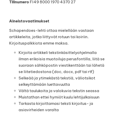
Tilinumero
FI49 8000 1970 4370 27
Aineistovaatimukset
Schapendoes-lehti ottaa mielellään vastaan
artikkeleita, jotka liittyvät rotuun tai koiriin.
Kirjoituspalkkiota emme maksa.
Kirjoita artikkeli tekstinkäsittelyohjelmalla
ilman erikoisia muotoiluja perusfontilla, liitä se
suoraan sähköpostin viestikenttään tai lähetä
se liitetiedostona (doc, docx, pdf tai rtf)
Selkeää ja ytimekästä tekstiä, väliotsikot
selkeyttämään luettavuutta
Vältä taulukoita ja valokuvia tekstin seassa
Muistathan ettei hymiöt kuulu lehtijulkaisuun
Tarkasta kirjoittamasi teksti kirjoitus- ja
asiavirheiden varalta