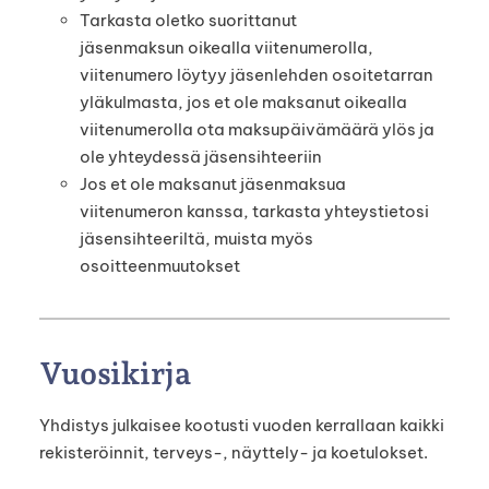
Tarkasta oletko suorittanut
jäsenmaksun oikealla viitenumerolla,
viitenumero löytyy jäsenlehden osoitetarran
yläkulmasta, jos et ole maksanut oikealla
viitenumerolla ota maksupäivämäärä ylös ja
ole yhteydessä jäsensihteeriin
Jos et ole maksanut jäsenmaksua
viitenumeron kanssa, tarkasta yhteystietosi
jäsensihteeriltä, muista myös
osoitteenmuutokset
Vuosikirja
Yhdistys julkaisee kootusti vuoden kerrallaan kaikki
rekisteröinnit, terveys-, näyttely- ja koetulokset.