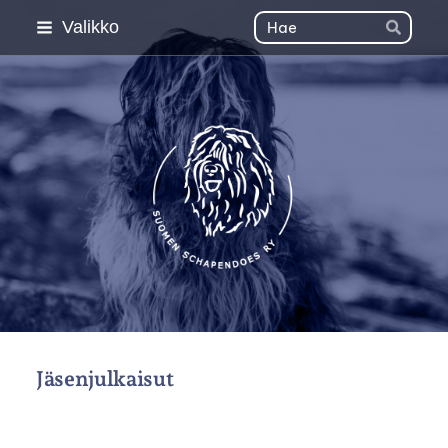
Siirry
Haku
Valikko
Hae
sivun
sisältöön
Suomen Schapendoes 
Jäsenjulkaisut