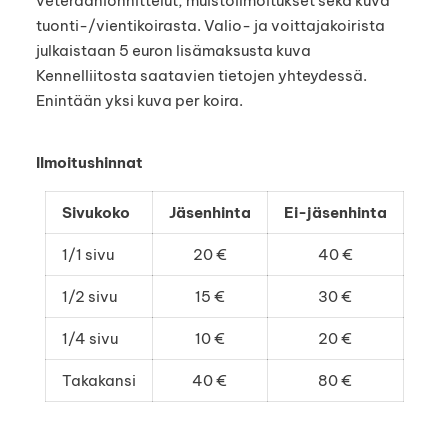
veteraanionnittelut, muistoilmoitukset sekä kuva
tuonti-/vientikoirasta. Valio- ja voittajakoirista
julkaistaan 5 euron lisämaksusta kuva
Kennelliitosta saatavien tietojen yhteydessä.
Enintään yksi kuva per koira.
Ilmoitushinnat
Sivukoko
Jäsenhinta
Ei-jäsenhinta
1/1 sivu
20 €
40 €
1/2 sivu
15 €
30 €
1/4 sivu
10 €
20 €
Takakansi
40 €
80 €