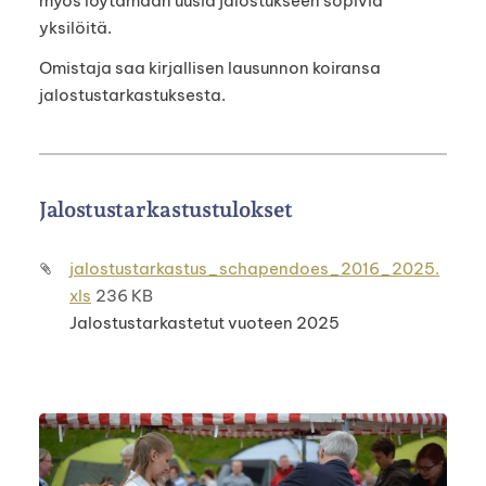
myös löytämään uusia jalostukseen sopivia
yksilöitä.
Omistaja saa kirjallisen lausunnon koiransa
jalostustarkastuksesta.
Jalostustarkastustulokset
jalostustarkastus_schapendoes_2016_2025.
xls
236 KB
Jalostustarkastetut vuoteen 2025