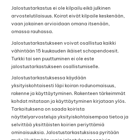
Jalostustarkastus ei ole kilpailu eikä julkinen
arvostelutilaisuus. Koirat eivät kilpaile keskenään,
vaan jokainen arvioidaan omana itsenään,
omassa rauhassa.
Jalostustarkastukseen voivat osallistua kaikki
vähintään 15 kuukauden ikäiset schapendoesit.
Turkki tai sen puuttuminen ei ole este
jalostustarkastukseen osallistumiselle.
Jalostustarkastuksessa käydään
yksityiskohtaisesti läpi koiran rodunomaisuus,
rakenne ja käyttäytyminen. Rakenteen tärkeimmät
kohdat mitataan ja käyttäytyminen kirjataan ylös.
Tarkoituksena on saada koirista
näyttelyarvosteluja yksityiskohtaisempaa tietoa ja
selvittää yksittäisten koirien periyttämiä
ominaisuuksia. Jalostustarkastuksissa pyritään