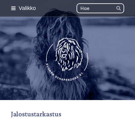
Siirry
Haku
Valikko
Hae
sivun
sisältöön
Suomen Schapendoes 
Jalostustarkastus