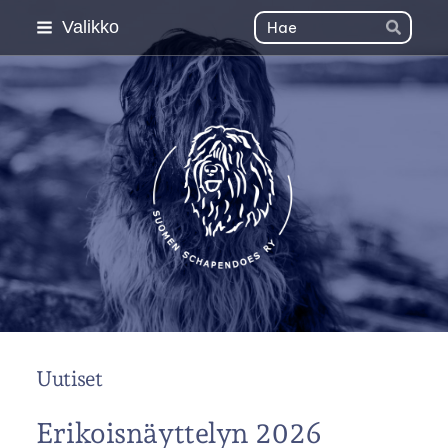
Siirry
Haku
Valikko
Hae
sivun
sisältöön
Suomen Schapendoes 
Uutiset
Erikoisnäyttelyn 2026