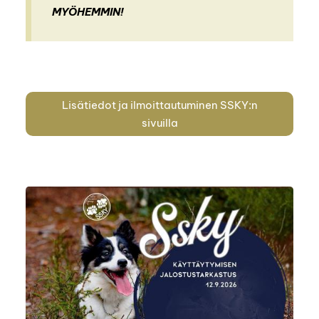
MYÖHEMMIN!
Lisätiedot ja ilmoittautuminen SSKY:n
sivuilla