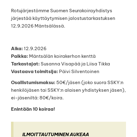
Rotujärjestömme Suomen Seurakoirayhdistys
järjestää käyttäytymisen jalostustarkastuksen
12.9.2026 Mäntsälässä.
Aika:
12.9.2026
Paikka:
Mäntsälän koirakerhon kenttä
Tarkastajat:
Susanna Visapää ja Liisa Tikka
Vastaava toimitsija:
Päivi Silventoinen
Osallistumismaksu:
50€/jäsen (joko suora SSKY:n
henkilöjäsen tai SSKY:n alaisen yhdistyksen jäsen),
ei-jäseniltä: 80€/koira.
Enintään 10 koiraa!
ILMOITTAUTUMINEN AUKEAA