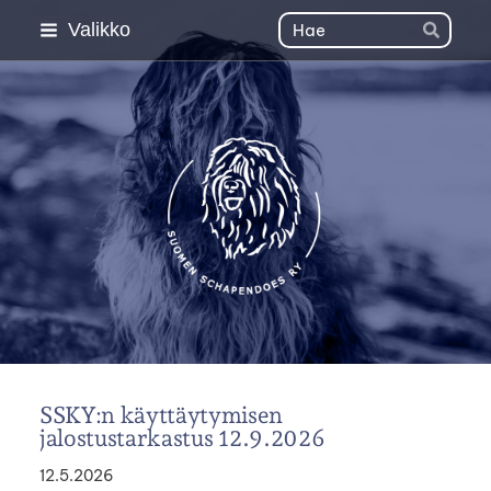
Siirry
Haku
Valikko
Hae
sivun
sisältöön
Suomen Schapendoes 
SSKY:n käyttäytymisen
jalostustarkastus 12.9.2026
12.5.2026