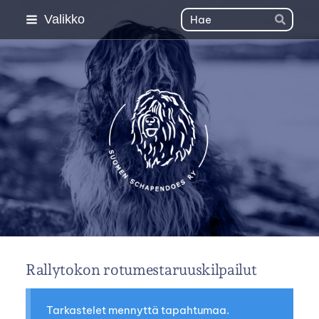
Siirry
Haku
Valikko
Hae
sivun
sisältöön
Suomen Schapendoes 
Rallytokon rotumestaruuskilpailut
Tarkastelet mennyttä tapahtumaa.