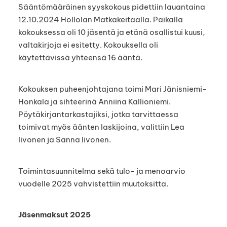
Sääntömääräinen syyskokous pidettiin lauantaina
12.10.2024 Hollolan Matkakeitaalla. Paikalla
kokouksessa oli 10 jäsentä ja etänä osallistui kuusi,
valtakirjoja ei esitetty. Kokouksella oli
käytettävissä yhteensä 16 ääntä.
Kokouksen puheenjohtajana toimi Mari Jänisniemi-
Honkala ja sihteerinä Anniina Kallioniemi.
Pöytäkirjantarkastajiksi, jotka tarvittaessa
toimivat myös äänten laskijoina, valittiin Lea
Iivonen ja Sanna Iivonen.
Toimintasuunnitelma sekä tulo- ja menoarvio
vuodelle 2025 vahvistettiin muutoksitta.
Jäsenmaksut 2025