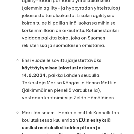
agility-radan parhaalla yhteistuloksella
(aiemmin agility- ja hyppyradan yhteistulos)
jokaisesta tasoluokasta. Lisäksi agilityssa
koiran tulee kilpailla siinä luokassa mihin se
korkeimmillaan on oikeutettu. Rotumestariksi
voidaan palkita koira, joka on Suomen
rekisterissä ja suomalaisen omistama.
Ensi vuodelle sovittu järjestettäväksi
käyttäytymisen jalostustarkastus
14.6.2024
, paikka Lahden seudulla.
Tarkastaja Marisa Köngäs ja Henna Mattila
(jälkimmäinen pienellä varauksella),
vastaava koetoimitsija Zelda Hämäläinen.
Mari Jänisniemi-Honkala esitteli Kennelliiton
koulutuksessa kuulemiaan
EU:n esityksiä
uusiksi asetuksiksi koirien pitoon ja