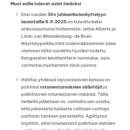
Muut esille tulevat asiat tiedoksi
Ensi vuoden
30v juhlaerikoisnäyttelyyn
lauantaille 6.9.2025
on kutsuttu kaksi
erikoistuomaria Hollannista; Jettie Alberts ja
Lilian van Waardenburg-de Bruin.
Näyttelypaikka mitä todennäköisimmin tulee
olemaan tältä vuodelta hyväksi todettu
Kangasalan kesäteatterin nurmialue, asia
varmistuu myöhemmin tänä vuonna.
Hallitus yhdessä lajivastaavien kanssa on
pohtinut
rotumestaruuksien sääntöjä
ja
palkittavien rotumestarien määrää. Tällä
hetkellä jatketaan ns. vanhalla sen osalta,
että jokaisesta luokasta valitaan voittaja
parhaan tuloksen perusteella. Agilityssa
linjattiin, että rotumestarit palkitaan kahden