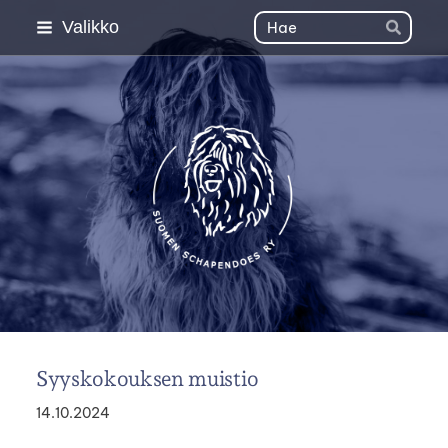
Siirry
Haku
Valikko
Hae
sivun
sisältöön
Suomen Schapendoes 
Syyskokouksen muistio
14.10.2024