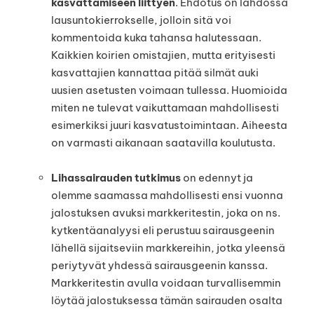
kasvattamiseen liittyen
. Ehdotus on lähdössä
lausuntokierrokselle, jolloin sitä voi
kommentoida kuka tahansa halutessaan.
Kaikkien koirien omistajien, mutta erityisesti
kasvattajien kannattaa pitää silmät auki
uusien asetusten voimaan tullessa. Huomioida
miten ne tulevat vaikuttamaan mahdollisesti
esimerkiksi juuri kasvatustoimintaan. Aiheesta
on varmasti aikanaan saatavilla koulutusta.
Lihassairauden tutkimus
on edennyt ja
olemme saamassa mahdollisesti ensi vuonna
jalostuksen avuksi markkeritestin, joka on ns.
kytkentäanalyysi eli perustuu sairausgeenin
lähellä sijaitseviin markkereihin, jotka yleensä
periytyvät yhdessä sairausgeenin kanssa.
Markkeritestin avulla voidaan turvallisemmin
löytää jalostuksessa tämän sairauden osalta