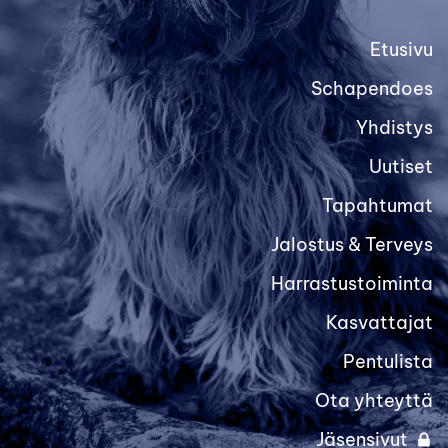
Etusivu
Schapendoes
Yhdistys
Uutiset
Tapahtumat
Jalostus & Terveys
Harrastustoiminta
Kasvattajat
Pentulista
Ota yhteyttä
Jäsensivut