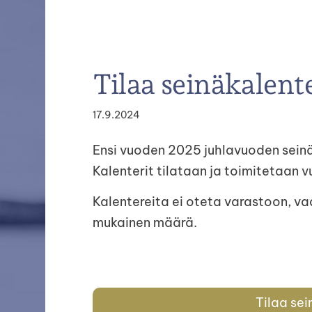
Tilaa seinäkalent
Haku
e
17.9.2024
Suomen Schapendoes ry
Ensi vuoden 2025 juhlavuoden seinäk
Kalenterit tilataan ja toimitetaan
Kalentereita ei oteta varastoon, va
mukainen määrä.
Tilaa se