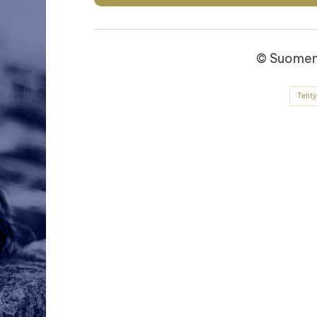
©
Suomen
Tehty