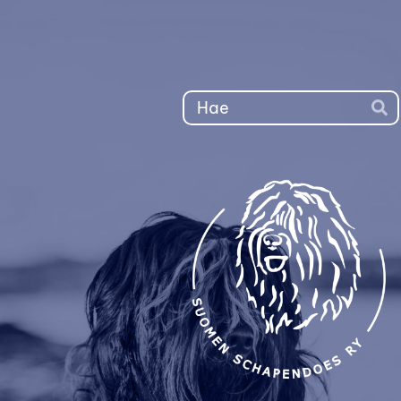
Siirry
sivun
sisältöön
Ha