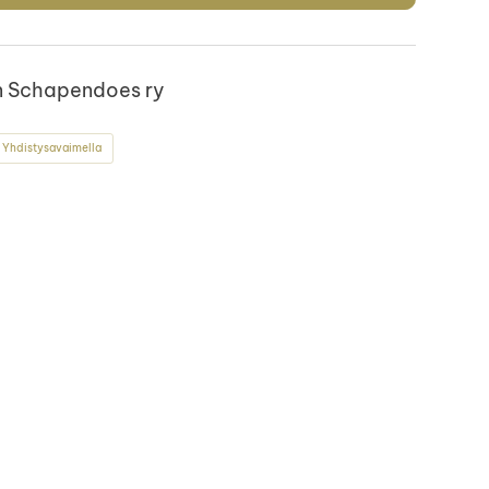
 Schapendoes ry
 Yhdistysavaimella