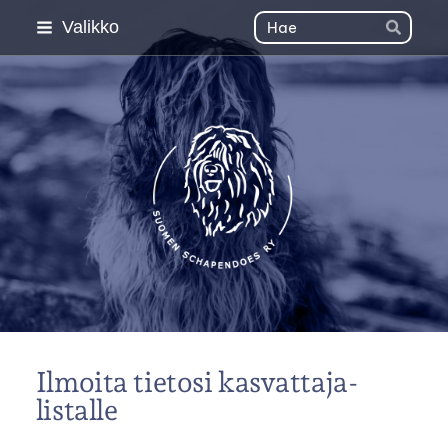
Siirry
Haku
Valikko
Hae
sivun
sisältöön
Suomen Schapendoes 
Ilmoita tietosi kasvattaja-
listalle