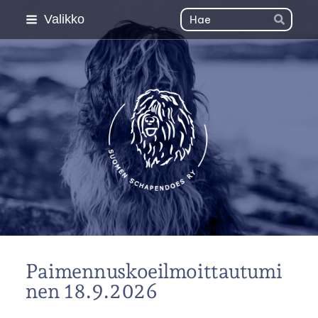
Siirry
Haku
Valikko
Hae
sivun
sisältöön
Suomen Schapendoes 
Paimennuskoeilmoittautumi
nen 18.9.2026