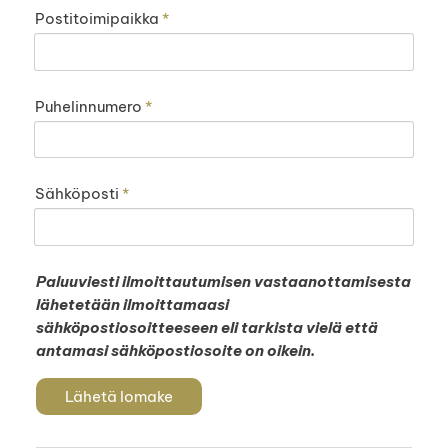
Postitoimipaikka
*
Puhelinnumero
*
Sähköposti
*
Paluuviesti ilmoittautumisen vastaanottamisesta
lähetetään ilmoittamaasi
sähköpostiosoitteeseen eli tarkista vielä että
antamasi sähköpostiosoite on oikein.
Lähetä lomake