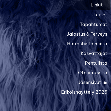
Linkit
Uutiset
Tapahtumat
Jalostus & Terveys
Harrastustoiminta
Kasvattajat
Pentulista
Ota yhteyttä
Jäsensivut
Erikoisnäyttely 2026