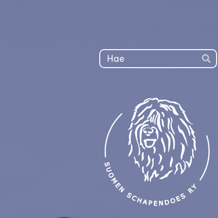
Siirry
sivun
sisältöön
Ha