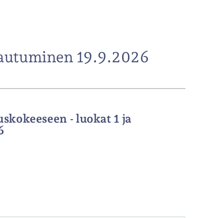
autuminen 19.9.2026
kokeeseen - luokat 1 ja
6
y