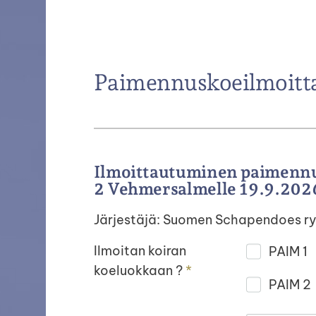
Paimennuskoeilmoitt
Haku
e
Suomen Schapendoes ry
Ilmoittautuminen paimennus
2 Vehmersalmelle 19.9.202
Järjestäjä: Suomen Schapendoes r
Ilmoitan koiran
PAIM 1
koeluokkaan ?
*
PAIM 2