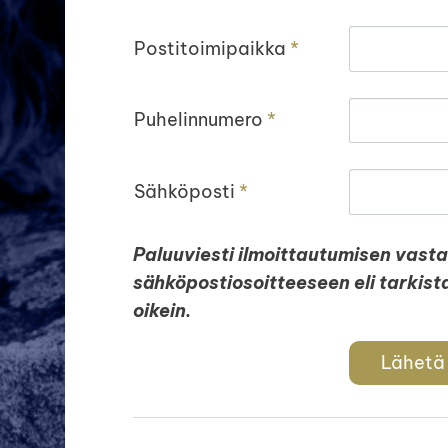
Postitoimipaikka
*
Puhelinnumero
*
Sähköposti
*
Paluuviesti ilmoittautumisen vast
sähköpostiosoitteeseen eli tarkist
oikein.
Lähetä