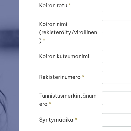
Koiran rotu
*
Koiran nimi
(rekisteröity/virallinen
)
*
Koiran kutsumanimi
Rekisterinumero
*
Tunnistusmerkintänum
ero
*
Syntymäaika
*