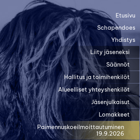
Etusivu
Schapendoes
Yhdistys
Liity jäseneksi
Säännöt
Hallitus ja toimihenkilöt
Alueelliset yhteyshenkilöt
Jäsenjulkaisut
Lomakkeet
Paimennuskoeilmoittautuminen
19.9.2026