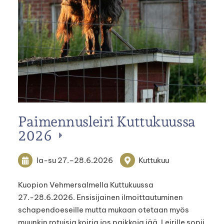
Paimennusleiri Kuttukuussa
2026
la-su
27.
–
28.6.2026
Kuttukuu
Kuopion Vehmersalmella Kuttukuussa
27.-28.6.2026. Ensisijainen ilmoittautuminen
schapendoeseille mutta mukaan otetaan myös
muunkin rotuisia koiria jos paikkoja jää. Leirille sopii