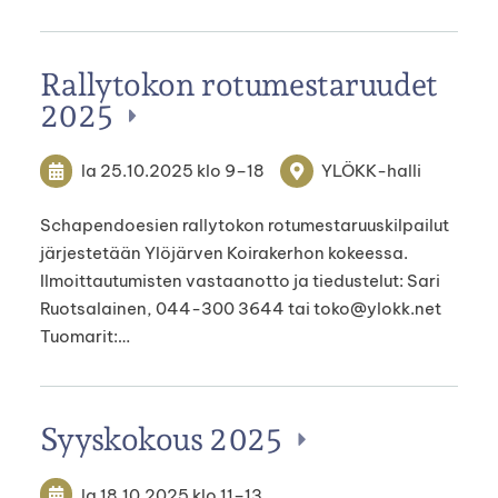
Rallytokon rotumestaruudet
2025
la 25.10.2025
klo 9
–
18
YLÖKK-halli
Schapendoesien rallytokon rotumestaruuskilpailut
järjestetään Ylöjärven Koirakerhon kokeessa.
Ilmoittautumisten vastaanotto ja tiedustelut: Sari
Ruotsalainen, 044-300 3644 tai toko@ylokk.net
Tuomarit:…
Syyskokous 2025
la 18.10.2025
klo 11
–
13