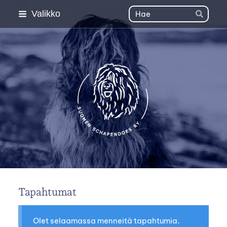
Siirry
Haku
Valikko
Hae
sivun
sisältöön
Suomen Schapendoes 
Tapahtumat
Olet selaamassa menneitä tapahtumia.